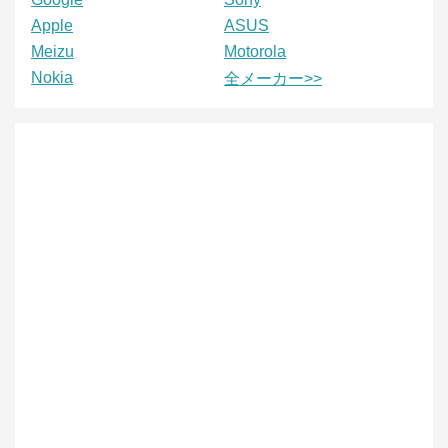
Apple
ASUS
Meizu
Motorola
Nokia
全メーカー>>