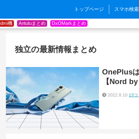
トップページ
スマホ検索
edmi機
Antutuまとめ
DxOMarkまとめ
独立の最新情報まとめ
OnePlu
【Nord b
2022.8.10
13