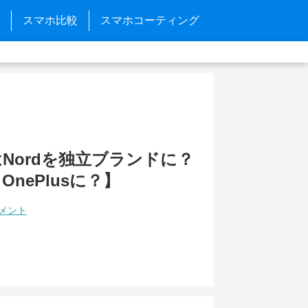
スマホ比較
スマホコーティング
sはNordを独立ブランドに？
y OnePlusに？】
コメント