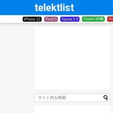
telektlist
Xiaomi Mi機
R
iPhone 12
Pixel 5
Xperia 5 II