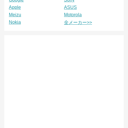
Apple
ASUS
Meizu
Motorola
Nokia
全メーカー>>