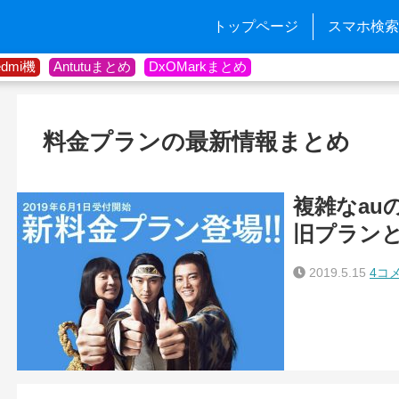
トップページ
スマホ検索
edmi機
Antutuまとめ
DxOMarkまとめ
料金プランの最新情報まとめ
複雑なau
旧プラン
2019.5.15
4コ