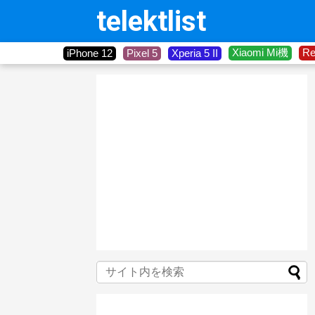
telektlist
Xiaomi Mi機
R
iPhone 12
Pixel 5
Xperia 5 II