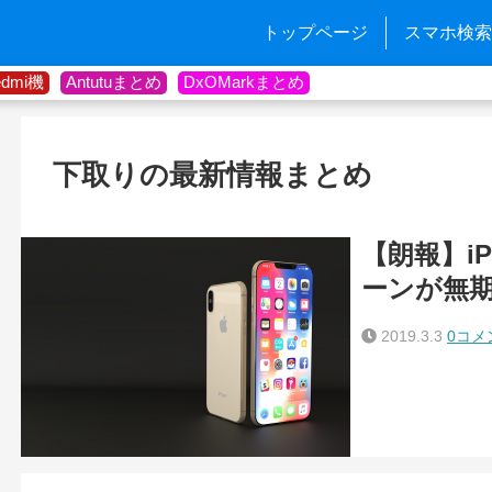
トップページ
スマホ検索
edmi機
Antutuまとめ
DxOMarkまとめ
下取りの最新情報まとめ
【朗報】i
ーンが無
2019.3.3
0コメ