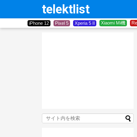
telektlist
Xiaomi Mi機
R
iPhone 12
Pixel 5
Xperia 5 II