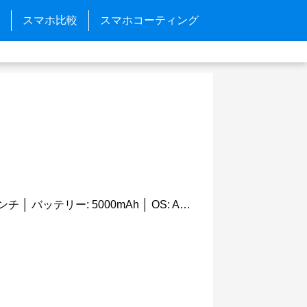
スマホ比較
スマホコーティング
日本では未発売 │ 画面サイズ: 6.5インチ │ バッテリー: 5000mAh │ OS: Android 11