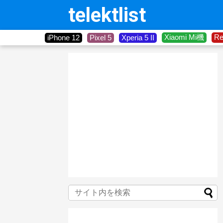
telektlist
Xiaomi Mi機
R
iPhone 12
Pixel 5
Xperia 5 II