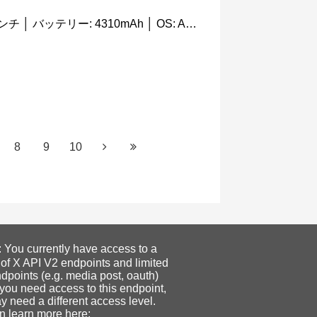
日本では未発売 │ 画面サイズ: 6.4インチ │ バッテリー: 4310mAh │ OS: Android 10
8
9
10
ou currently have access to a
 of X API V2 endpoints and limited
dpoints (e.g. media post, oauth)
f you need access to this endpoint,
 need a different access level.
n learn more here: