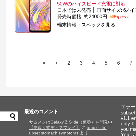
50Wのハイスピード充電に対応
発売時価格: 約24000円
端末情報・スペックを見る
2
3
4
5
6
7
エラー: Y
最近のコメント
subset
v1.1 en
サムスンはGalaxy Z Slide（仮称）を開発中
only. I
【巻取り式ディスプレイ】
に
amoxicillin
you may
upset stomach symptoms
より
You ca