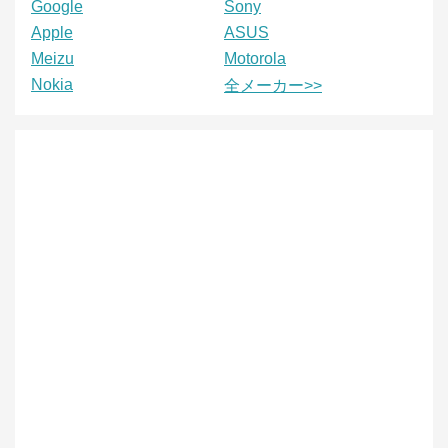
Google
Sony
Apple
ASUS
Meizu
Motorola
Nokia
全メーカー>>