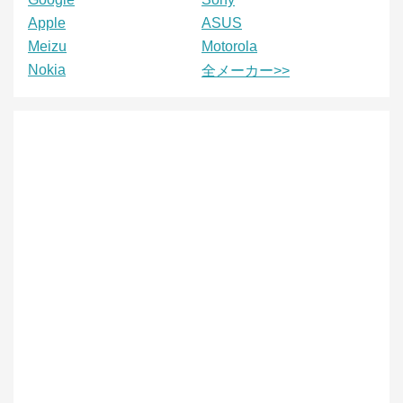
Apple
ASUS
Meizu
Motorola
Nokia
全メーカー>>