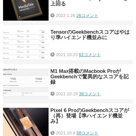
上回る
2022.1.26
26コメント
TensorのGeekbenchスコアはやは
り準ハイエンド機並みに
2021.10.23
62コメント
M1 Max搭載のMacbook Proが
Geekbenchで驚異的なスコアを記
録
2021.10.19
39コメント
Pixel 6 ProのGeekbenchスコアが
（再）登場【準ハイエンド機並
み】
2021.10.8
58コメント