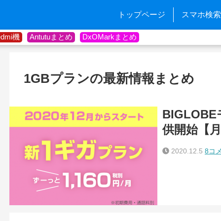
トップページ
スマホ検索
edmi機
Antutuまとめ
DxOMarkまとめ
1GBプランの最新情報まとめ
BIGLO
供開始【月額
2020.12.5
8コ