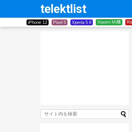
telektlist
Xiaomi Mi機
R
iPhone 12
Pixel 5
Xperia 5 II