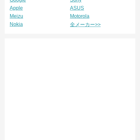
Apple
ASUS
Meizu
Motorola
Nokia
全メーカー>>